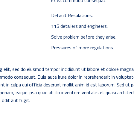
ex ea commodo consequat.
Default Resulations.
115 detailers and engineers.
Solve problem before they arise.
Pressures of more regulations.
g elit, sed do eiusmod tempor incididunt ut labore et dolore magna
ommodo consequat. Duis aute irure dolor in reprehenderit in voluptate 
t in culpa qui officia deserunt mollit anim id est laborum. Sed ut 
iam, eaque ipsa quae ab illo inventore veritatis et quasi archite
odit aut fugit.